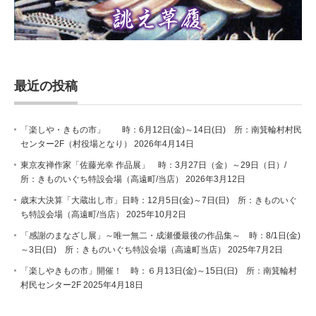
最近の投稿
「楽しや・きもの市」 時：6月12日(金)～14日(日) 所：南箕輪村村民
センター2F（村役場となり）
2026年4月14日
東京友禅作家「佐藤光幸 作品展」 時：3月27日（金）～29日（日）/
所：きものいぐち特設会場（高遠町/当店）
2026年3月12日
歳末大決算「大蔵出し市」日時：12月5日(金)～7日(日) 所：きものいぐ
ち特設会場（高遠町/当店）
2025年10月2日
「感謝のまなざし展」～唯一無二・成瀬優最後の作品集～ 時：8/1日(金)
～3日(日) 所：きものいぐち特設会場（高遠町当店）
2025年7月2日
「楽しやきもの市」開催！ 時：６月13日(金)～15日(日) 所：南箕輪村
村民センター2F
2025年4月18日