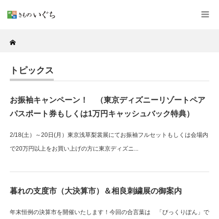
Home
トピックス
お振袖キャンペーン！ （東京ディズニーリゾートペア
パスポート券もしくは1万円キャッシュバック特典）
2/18(土）～20日(月）東京浅草梨裳展にてお振袖フルセットもしくは会場内
で20万円以上をお買い上げの方に東京ディズニ...
暮れの支度市（大決算市）＆相良刺繍展の御案内
年末恒例の決算市を開催いたします！今回の合言葉は 「びっくりぽん」で