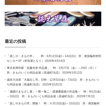
最近の投稿
「楽しや・きもの市」 時：6月12日(金)～14日(日) 所：南箕輪村村民
センター2F（村役場となり）
2026年4月14日
東京友禅作家「佐藤光幸 作品展」 時：3月27日（金）～29日（日）/
所：きものいぐち特設会場（高遠町/当店）
2026年3月12日
歳末大決算「大蔵出し市」日時：12月5日(金)～7日(日) 所：きものいぐ
ち特設会場（高遠町/当店）
2025年10月2日
「感謝のまなざし展」～唯一無二・成瀬優最後の作品集～ 時：8/1日(金)
～3日(日) 所：きものいぐち特設会場（高遠町当店）
2025年7月2日
「楽しやきもの市」開催！ 時：６月13日(金)～15日(日) 所：南箕輪村