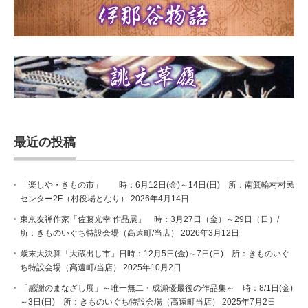
最近の投稿
「楽しや・きもの市」 時：6月12日(金)～14日(日) 所：南箕輪村村民
センター2F（村役場となり）
2026年4月14日
東京友禅作家「佐藤光幸 作品展」 時：3月27日（金）～29日（日）/
所：きものいぐち特設会場（高遠町/当店）
2026年3月12日
歳末大決算「大蔵出し市」日時：12月5日(金)～7日(日) 所：きものいぐ
ち特設会場（高遠町/当店）
2025年10月2日
「感謝のまなざし展」～唯一無二・成瀬優最後の作品集～ 時：8/1日(金)
～3日(日) 所：きものいぐち特設会場（高遠町当店）
2025年7月2日