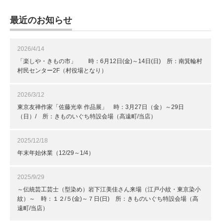
最近のお知らせ
2026/4/14
「楽しや・きもの市」 時：6月12日(金)～14日(日) 所：南箕輪村
村民センター2F（村役場となり）
2026/3/12
東京友禅作家「佐藤光幸 作品展」 時：3月27日（金）～29日
（日）/ 所：きものいぐち特設会場（高遠町/当店）
2025/12/18
年末年始休業（12/29～1/4）
2025/9/29
～伝統芸工芸士（型染め）岩下江美佳さん来場（江戸小紋・東京染小
紋）～ 時：１２/５(金)～７日(日) 所：きものいぐち特設会場（高
遠町/当店）